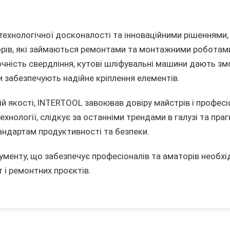
технологічної досконалості та інноваційними рішеннями,
торів, які займаються ремонтами та монтажними роботам
чність свердління, кутові шліфувальні машини дають зм
 забезпечують надійне кріплення елементів.
й якості, INTERTOOL завоював довіру майстрів і професі
хнології, слідкує за останніми трендами в галузі та праг
андартам продуктивності та безпеки.
рументу, що забезпечує професіоналів та аматорів необх
 і ремонтних проєктів.