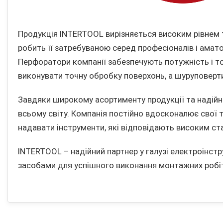
Продукція INTERTOOL вирізняється високим рівнем 
робить її затребуваною серед професіоналів і ама
Перфоратори компанії забезпечують потужність і то
виконувати точну обробку поверхонь, а шуруповерти
Завдяки широкому асортименту продукції та надійні
всьому світу. Компанія постійно вдосконалює свої те
надавати інструменти, які відповідають високим ст
INTERTOOL – надійний партнер у галузі електроінст
засобами для успішного виконання монтажних робіт