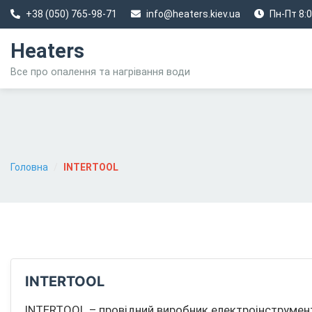
+38 (050) 765-98-71
info@heaters.kiev.ua
Пн-Пт 8:0
Heaters
Все про опалення та нагрівання води
Головна
/
INTERTOOL
INTERTOOL
INTERTOOL – провідний виробник електроінструмент