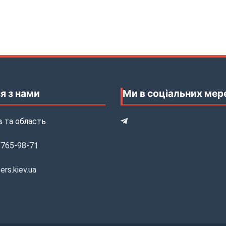
я з нами
Ми в соціальних ме
Telegram
в та область
 765-98-71
rs.kiev.ua