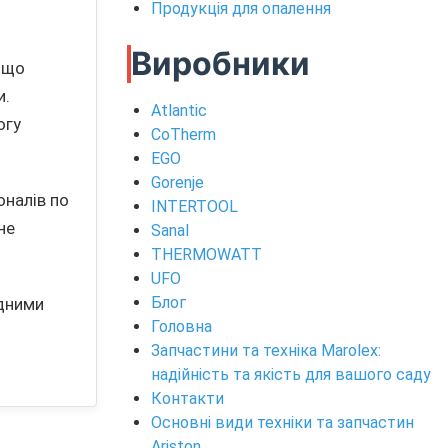
Продукція для опалення
Виробники
 що
и.
Atlantic
огу
CoTherm
EGO
Gorenje
оналів по
INTERTOOL
не
Sanal
THERMOWATT
UFO
Блог
ідними
Головна
Запчастини та техніка Marolex:
надійність та якість для вашого саду
Контакти
Основні види техніки та запчастин
Ariston